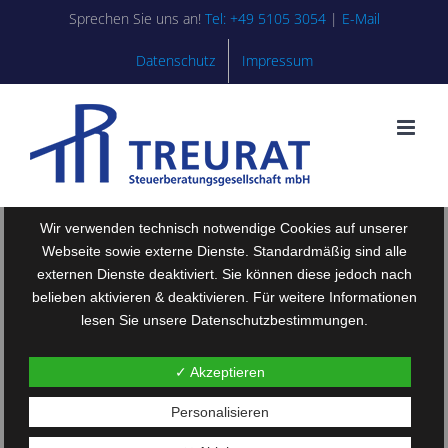
Zum
Sprechen Sie uns an!
Tel: +49 5105 3054
|
E-Mail
Inhalt
springen
Datenschutz
Impressum
Wir verwenden technisch notwendige Cookies auf unserer
Webseite sowie externe Dienste. Standardmäßig sind alle
externen Dienste deaktiviert. Sie können diese jedoch nach
belieben aktivieren & deaktivieren. Für weitere Informationen
lesen Sie unsere Datenschutzbestimmungen.
✓ Akzeptieren
Personalisieren