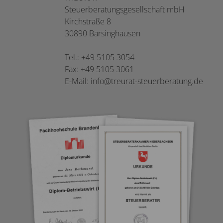
Steuerberatungsgesellschaft mbH
Kirchstraße 8
30890 Barsinghausen
Tel.: +49 5105 3054
Fax: +49 5105 3061
E-Mail:
info@treurat-steuerberatung.de