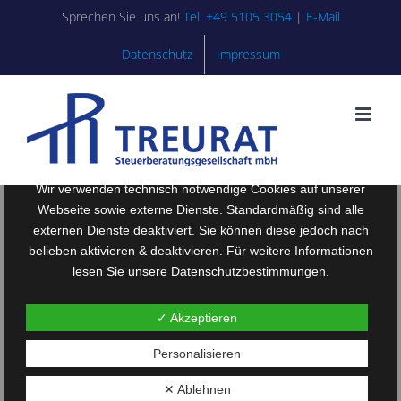
Zum
Sprechen Sie uns an!
Tel: +49 5105 3054
|
E-Mail
Inhalt
springen
Datenschutz
Impressum
Wir verwenden technisch notwendige Cookies auf unserer
Webseite sowie externe Dienste. Standardmäßig sind alle
externen Dienste deaktiviert. Sie können diese jedoch nach
belieben aktivieren & deaktivieren. Für weitere Informationen
lesen Sie unsere Datenschutzbestimmungen.
✓ Akzeptieren
Personalisieren
✕ Ablehnen